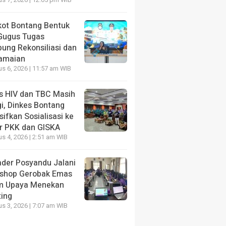
s 7, 2026 | 12:05 pm WIB
ang lalu
ot Bontang Bentuk
Gugus Tugas
ung Rekonsiliasi dan
amaian
s 6, 2026 | 11:57 am WIB
NE
HEADLINE
s HIV dan TBC Masih
si Mata Hati Puskesmas
Pemkot Bontang Be
i, Dinkes Bontang
ang Barat Permudah Orang
Gugus Tugas Kamp
sifkan Sosialisasi ke
antau Status Gizi Balita
Rekonsiliasi dan P
r PKK dan GISKA
s 4, 2026 | 2:51 am WIB
ang lalu
3 hari yang lalu
ader Posyandu Jalani
shop Gerobak Emas
m Upaya Menekan
ting
s 3, 2026 | 7:07 am WIB