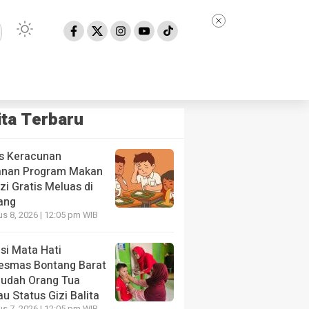
ita Terbaru
s Keracunan
nan Program Makan
zi Gratis Meluas di
ang
s 8, 2026 | 12:05 pm WIB
si Mata Hati
esmas Bontang Barat
NE
udah Orang Tua
 Keracunan Makanan Program Makan Bergizi Gratis M
u Status Gizi Balita
ang