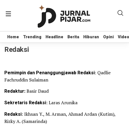
Home
Home
Trending
Trending
Headline
Headline
Berita
Berita
Hiburan
Hiburan
Opini
Opini
Vide
Vide
Redaksi
Pemimpin dan Penanggungjawab Redaksi
: Qadlie
Fachruddin Sulaiman
Redaktur:
Basir Daud
Sekretaris Redaksi
: Laras Arunika
Redaksi
: Ikhsan Y., M. Arman, Ahmad Ardan (Kutim),
Rizky A. (Samarinda)