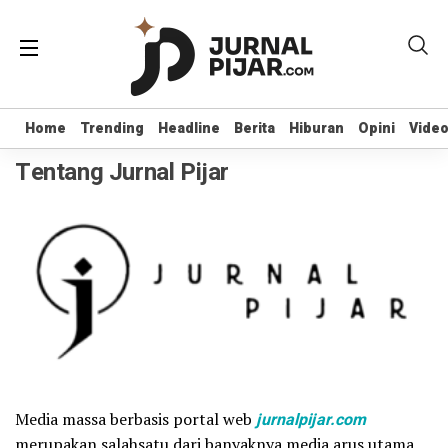
Home
Home
Trending
Trending
Headline
Headline
Berita
Berita
Hiburan
Hiburan
Opini
Opini
Vide
Vide
Tentang Jurnal Pijar
Media massa berbasis portal web
jurnalpijar.com
merupakan salahsatu dari banyaknya media arus utama