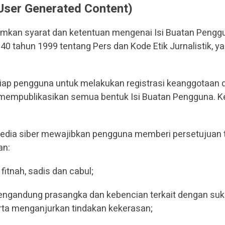
User Generated Content)
mkan syarat dan ketentuan mengenai Isi Buatan Penggu
0 tahun 1999 tentang Pers dan Kode Etik Jurnalistik, y
iap pengguna untuk melakukan registrasi keanggotaan 
t mempublikasikan semua bentuk Isi Buatan Pengguna. K
media siber mewajibkan pengguna memberi persetujuan t
an:
fitnah, sadis dan cabul;
ngandung prasangka dan kebencian terkait dengan suku
rta menganjurkan tindakan kekerasan;