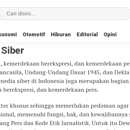
konomi
konomi
Otomotif
Otomotif
Hiburan
Hiburan
Editorial
Editorial
Opini
Opini
Siber
 kemerdekaan berekspresi, dan kemerdekaan per
ancasila, Undang-Undang Dasar 1945, dan Deklar
media siber di Indonesia juga merupakan bagian
 berekspresi, dan kemerdekaan pers.
akter khusus sehingga memerlukan pedoman agar
sional, memenuhi fungsi, hak, dan kewajibanny
ng Pers dan Kode Etik Jurnalistik. Untuk itu De