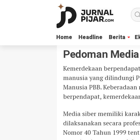
Home
Home
Headline
Headline
Berita
Berita
E
E
Pedoman Media 
Kemerdekaan berpendapat,
manusia yang dilindungi P
Manusia PBB. Keberadaan 
berpendapat, kemerdekaan
Media siber memiliki kar
dilaksanakan secara profe
Nomor 40 Tahun 1999 tenta