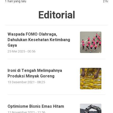
1 hari yang lalu
2 hari 
Editorial
Waspada FOMO Olahraga,
Dahulukan Kesehatan Ketimbang
Gaya
25 Mei 2025 - 00:56
Ironi di Tengah Melimpahnya
Produksi Minyak Goreng
13 Desember 2021 - 08:25
Optimisme Bisnis Emas Hitam
11 November 2021 - 11:56