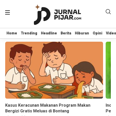
Home
Home
Trending
Trending
Headline
Headline
Berita
Berita
Hiburan
Hiburan
Opini
Opini
Vide
Vide
Kasus Keracunan Makanan Program Makan
Inov
Bergizi Gratis Meluas di Bontang
Permu