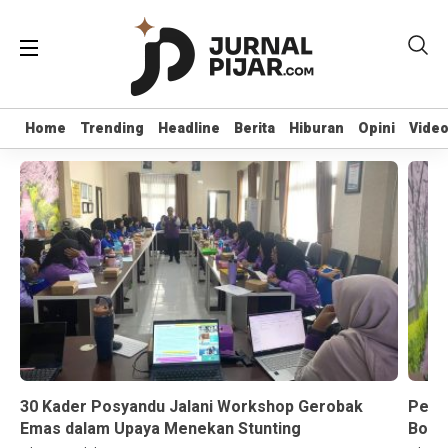
Home
Home
Trending
Trending
Headline
Headline
Berita
Berita
Hiburan
Hiburan
Opini
Opini
Vide
Vide
30 Kader Posyandu Jalani Workshop Gerobak
Pela
Emas dalam Upaya Menekan Stunting
Bonta