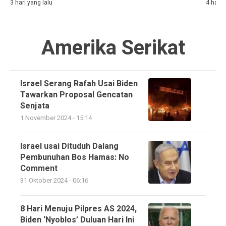
3 hari yang lalu
4 hari 
Amerika Serikat
Israel Serang Rafah Usai Biden
Tawarkan Proposal Gencatan
Senjata
1 November 2024 - 15:14
Israel usai Dituduh Dalang
Pembunuhan Bos Hamas: No
Comment
31 Oktober 2024 - 06:16
8 Hari Menuju Pilpres AS 2024,
Biden ‘Nyoblos’ Duluan Hari Ini