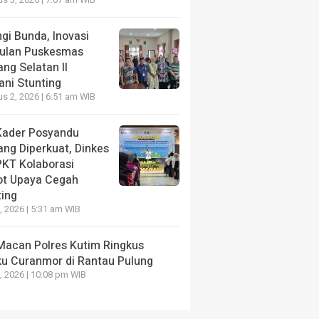
s 3, 2026 | 7:07 am WIB
ang lalu
gi Bunda, Inovasi
ulan Puskesmas
ng Selatan II
ani Stunting
s 2, 2026 | 6:51 am WIB
NE
HEADLINE
Kader Posyandu
der Posyandu Jalani
Pelangi Bunda, Inov
ang Diperkuat, Dinkes
shop Gerobak Emas dalam
Puskesmas Bontang 
PKT Kolaborasi
a Menekan Stunting
Tangani Stunting
ot Upaya Cegah
ting
ang lalu
6 hari yang lalu
0, 2026 | 5:31 am WIB
Macan Polres Kutim Ringkus
ku Curanmor di Rantau Pulung
1, 2026 | 10:08 pm WIB