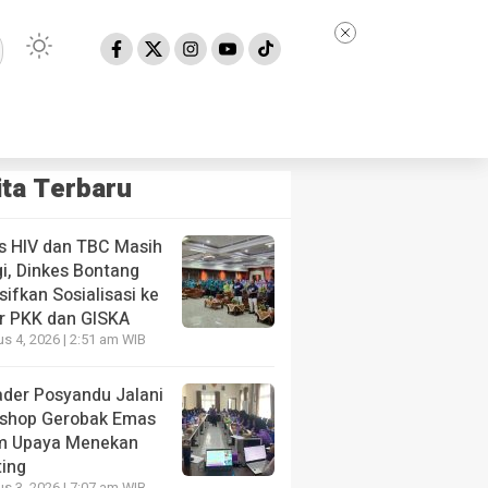
ita Terbaru
s HIV dan TBC Masih
i, Dinkes Bontang
sifkan Sosialisasi ke
r PKK dan GISKA
s 4, 2026 | 2:51 am WIB
ader Posyandu Jalani
shop Gerobak Emas
NE
m Upaya Menekan
 HIV dan TBC Masih Tinggi, Dinkes Bontang Intensifka
ting
der PKK dan GISKA