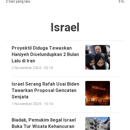
2 hari yang lalu
3 hari 
Israel
Proyektil Diduga Tewaskan
Haniyeh Diselundupkan 2 Bulan
Lalu di Iran
2 November 2024 - 05:14
Israel Serang Rafah Usai Biden
Tawarkan Proposal Gencatan
Senjata
1 November 2024 - 15:14
Biadab, Pemukim Ilegal Israel
Buka Tur Wisata Kehancuran