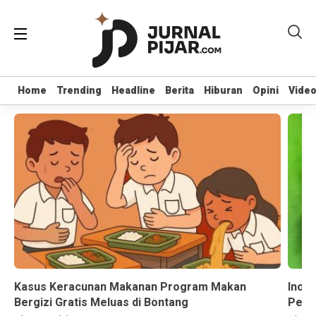
Home
Home
Trending
Trending
Headline
Headline
Berita
Berita
Hiburan
Hiburan
Opini
Opini
Vide
Vide
Kasus Keracunan Makanan Program Makan
Inov
Bergizi Gratis Meluas di Bontang
Permu