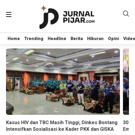
Home
Home
Trending
Trending
Headline
Headline
Berita
Berita
Hiburan
Hiburan
Opini
Opini
Vide
Vide
Kasus HIV dan TBC Masih Tinggi, Dinkes Bontang
30 K
Intensifkan Sosialisasi ke Kader PKK dan GISKA
Emas