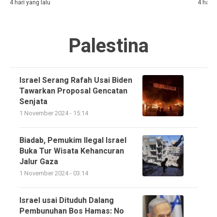
4 hari yang lalu
4 hari 
Palestina
Israel Serang Rafah Usai Biden
Tawarkan Proposal Gencatan
Senjata
1 November 2024 - 15:14
Biadab, Pemukim Ilegal Israel
Buka Tur Wisata Kehancuran
Jalur Gaza
1 November 2024 - 03:14
Israel usai Dituduh Dalang
Pembunuhan Bos Hamas: No