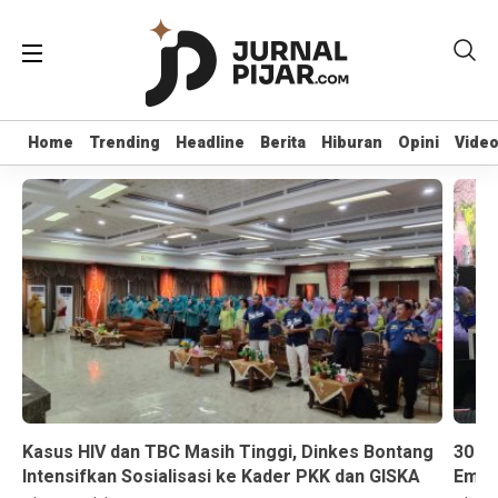
Home
Home
Trending
Trending
Headline
Headline
Berita
Berita
Hiburan
Hiburan
Opini
Opini
Vide
Vide
Kasus HIV dan TBC Masih Tinggi, Dinkes Bontang
30 K
Intensifkan Sosialisasi ke Kader PKK dan GISKA
Emas