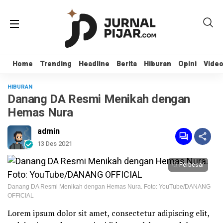
Home
Home
Trending
Trending
Headline
Headline
Berita
Berita
Hiburan
Hiburan
Opini
Opini
Vide
Vide
HIBURAN
Danang DA Resmi Menikah dengan
Hemas Nura
admin
13 Des 2021
Perbesar
Danang DA Resmi Menikah dengan Hemas Nura. Foto: YouTube/DANANG
OFFICIAL
Lorem ipsum dolor sit amet, consectetur adipiscing elit,