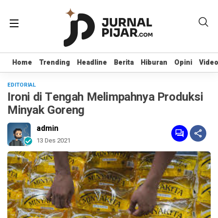
Home
Home
Trending
Trending
Headline
Headline
Berita
Berita
Hiburan
Hiburan
Opini
Opini
Vide
Vide
EDITORIAL
Ironi di Tengah Melimpahnya Produksi
Minyak Goreng
admin
13 Des 2021