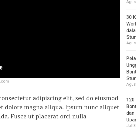
Agust
30 K
Wor
dal
Stun
Agust
Pela
Ung
Bont
Stun
e.com
Agust
consectetur adipiscing elit, sed do eiusmod
120
et dolore magna aliqua. Ipsum nunc aliquet
Bont
dan 
da. Fusce ut placerat orci nulla
Upa
Juli 