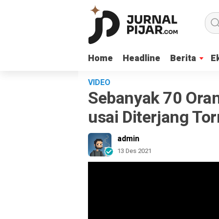
Home
Home
Headline
Headline
Berita
Berita
E
E
VIDEO
Sebanyak 70 Oran
usai Diterjang To
admin
13 Des 2021