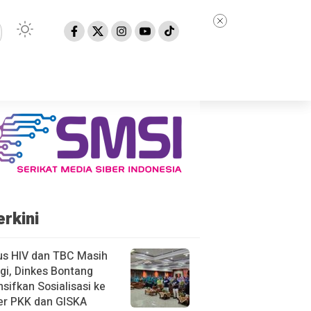
erkini
us HIV dan TBC Masih
gi, Dinkes Bontang
nsifkan Sosialisasi ke
er PKK dan GISKA