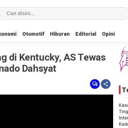
konomi
konomi
Otomotif
Otomotif
Hiburan
Hiburan
Editorial
Editorial
Opini
Opini
g di Kentucky, AS Tewas
rnado Dahsyat
T
Kas
Ting
Inte
Kad