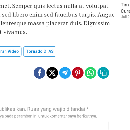
Tim 
met. Semper quis lectus nulla at volutpat
Cura
 sed libero enim sed faucibus turpis. Augue
Juli 
llentesque massa placerat duis. Dignissim
at vivamus.
ran Video
Tornado Di AS
ublikasikan.
Ruas yang wajib ditandai
*
ya pada peramban ini untuk komentar saya berikutnya.