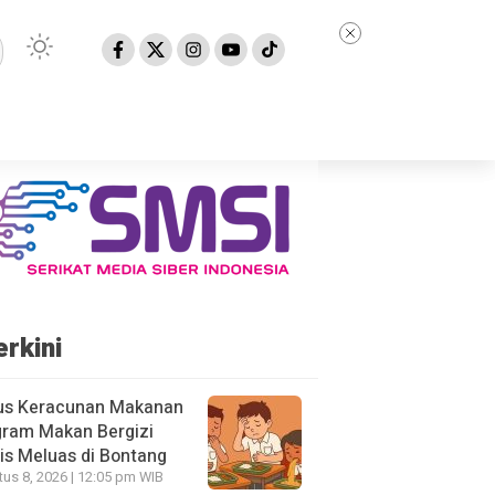
erkini
us Keracunan Makanan
gram Makan Bergizi
is Meluas di Bontang
us 8, 2026 | 12:05 pm WIB