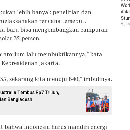
Wor
kukan lebih banyak penelitian dan
dal
Stun
melaksanakan rencana tersebut.
Agust
esia baru bisa mengembangkan campuran
olar 35 persen.
boratorium lalu membuktikannya,” kata
r Kepresidenan Jakarta.
B35, sekarang kita menuju B40,” imbuhnya.
stralia Tembus Rp7 Triliun,
, dan Bangladesh
akat bahwa Indonesia harus mandiri energi