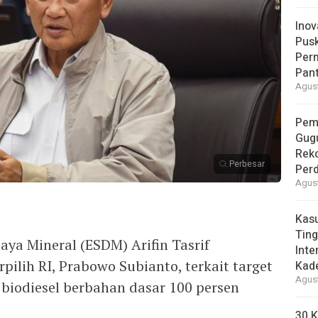
Inov
Pus
Per
Pant
Agust
Pem
Gug
Reko
Perbesar
Per
Agust
Kas
Ting
ya Mineral (ESDM) Arifin Tasrif
Inte
pilih RI, Prabowo Subianto, terkait target
Kad
Agust
biodiesel berbahan dasar 100 persen
30 K