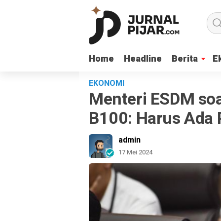
Home
Home
Headline
Headline
Berita
Berita
E
E
EKONOMI
Menteri ESDM soa
B100: Harus Ada 
admin
17 Mei 2024