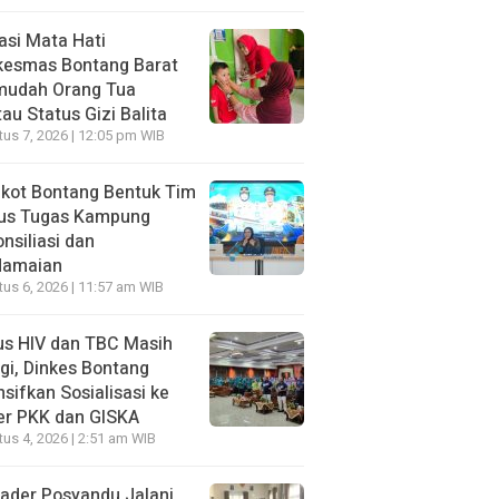
asi Mata Hati
kesmas Bontang Barat
mudah Orang Tua
au Status Gizi Balita
us 7, 2026 | 12:05 pm WIB
kot Bontang Bentuk Tim
us Tugas Kampung
nsiliasi dan
damaian
us 6, 2026 | 11:57 am WIB
us HIV dan TBC Masih
gi, Dinkes Bontang
nsifkan Sosialisasi ke
er PKK dan GISKA
us 4, 2026 | 2:51 am WIB
ader Posyandu Jalani