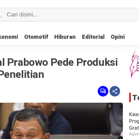
konomi
konomi
Otomotif
Otomotif
Hiburan
Hiburan
Editorial
Editorial
Opini
Opini
l Prabowo Pede Produksi
Penelitian
T
Kas
Pro
Grat
Agust