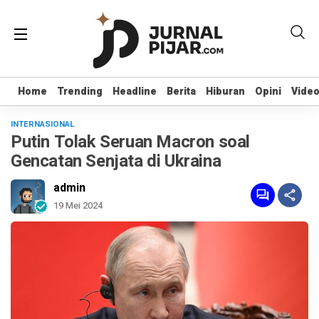
Home
Home
Trending
Trending
Headline
Headline
Berita
Berita
Hiburan
Hiburan
Opini
Opini
Vide
Vide
INTERNASIONAL
Putin Tolak Seruan Macron soal
Gencatan Senjata di Ukraina
admin
19 Mei 2024