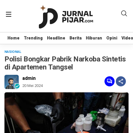
Home
Home
Trending
Trending
Headline
Headline
Berita
Berita
Hiburan
Hiburan
Opini
Opini
Vide
Vide
NASIONAL
Polisi Bongkar Pabrik Narkoba Sintetis
di Apartemen Tangsel
admin
20 Mei 2024