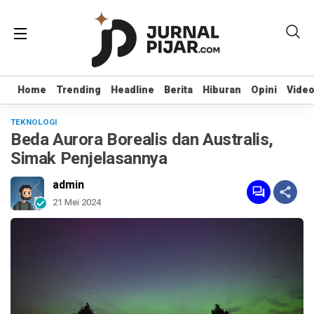
Home
Home
Trending
Trending
Headline
Headline
Berita
Berita
Hiburan
Hiburan
Opini
Opini
Vide
Vide
TEKNOLOGI
Beda Aurora Borealis dan Australis,
Simak Penjelasannya
admin
21 Mei 2024