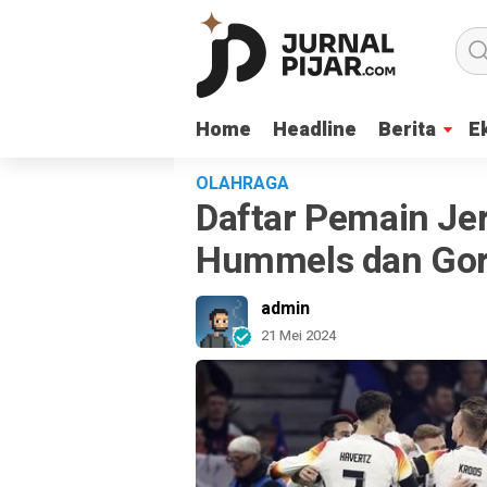
Home
Home
Headline
Headline
Berita
Berita
E
E
OLAHRAGA
Daftar Pemain Je
Hummels dan Gore
admin
21 Mei 2024