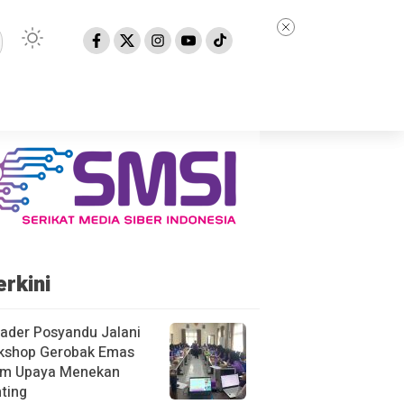
erkini
ader Posyandu Jalani
kshop Gerobak Emas
am Upaya Menekan
ting