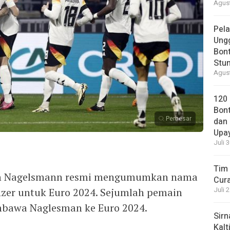
Agust
Pela
Ung
Bont
Stun
Agust
120
Bont
Perbesar
dan 
Upa
Juli 
Tim 
lian Nagelsmann resmi mengumumkan nama
Cura
zer untuk Euro 2024. Sejumlah pemain
Juli 
bawa Naglesman ke Euro 2024.
Sirn
Kalt