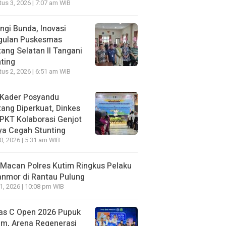
us 3, 2026 | 7:07 am WIB
ngi Bunda, Inovasi
gulan Puskesmas
ang Selatan II Tangani
ting
us 2, 2026 | 6:51 am WIB
 Kader Posyandu
ang Diperkuat, Dinkes
PKT Kolaborasi Genjot
ya Cegah Stunting
30, 2026 | 5:31 am WIB
Macan Polres Kutim Ringkus Pelaku
nmor di Rantau Pulung
21, 2026 | 10:08 pm WIB
as C Open 2026 Pupuk
im, Arena Regenerasi