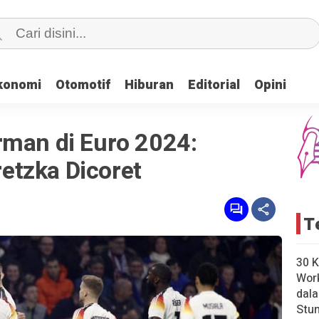
konomi
konomi
Otomotif
Otomotif
Hiburan
Hiburan
Editorial
Editorial
Opini
Opini
rman di Euro 2024:
tzka Dicoret
T
30 K
Wor
dal
Stun