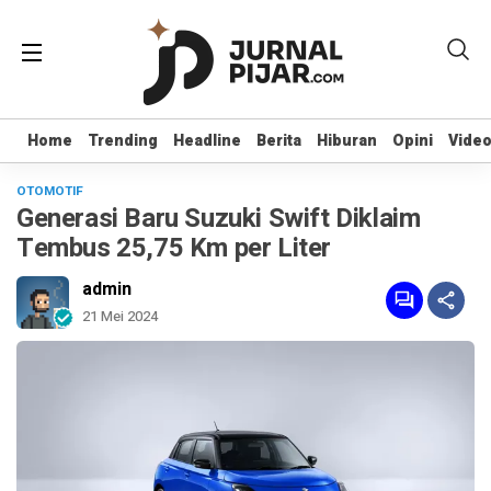
Home
Home
Trending
Trending
Headline
Headline
Berita
Berita
Hiburan
Hiburan
Opini
Opini
Vide
Vide
OTOMOTIF
Generasi Baru Suzuki Swift Diklaim
Tembus 25,75 Km per Liter
admin
21 Mei 2024