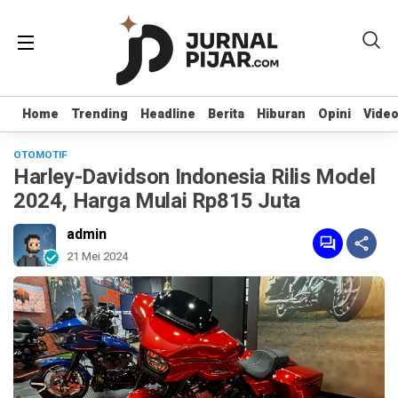
Home
Home
Trending
Trending
Headline
Headline
Berita
Berita
Hiburan
Hiburan
Opini
Opini
Vide
Vide
OTOMOTIF
Harley-Davidson Indonesia Rilis Model
2024, Harga Mulai Rp815 Juta
admin
21 Mei 2024