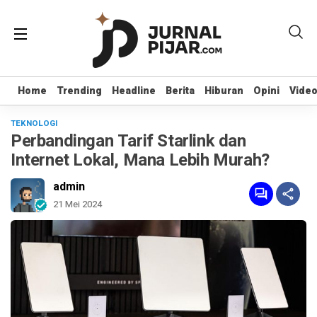
Home
Home
Trending
Trending
Headline
Headline
Berita
Berita
Hiburan
Hiburan
Opini
Opini
Vide
Vide
TEKNOLOGI
Perbandingan Tarif Starlink dan
Internet Lokal, Mana Lebih Murah?
admin
21 Mei 2024