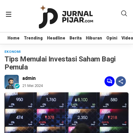
Home
Home
Trending
Trending
Headline
Headline
Berita
Berita
Hiburan
Hiburan
Opini
Opini
Vide
Vide
EKONOMI
Tips Memulai Investasi Saham Bagi
Pemula
admin
21 Mei 2024