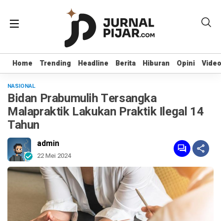
Home
Home
Trending
Trending
Headline
Headline
Berita
Berita
Hiburan
Hiburan
Opini
Opini
Vide
Vide
NASIONAL
Bidan Prabumulih Tersangka
Malapraktik Lakukan Praktik Ilegal 14
Tahun
admin
22 Mei 2024