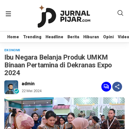
Home
Home
Trending
Trending
Headline
Headline
Berita
Berita
Hiburan
Hiburan
Opini
Opini
Vide
Vide
EKONOMI
Ibu Negara Belanja Produk UMKM
Binaan Pertamina di Dekranas Expo
2024
admin
22 Mei 2024