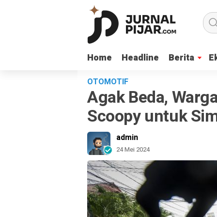
Home
Home
Headline
Headline
Berita
Berita
E
E
OTOMOTIF
Agak Beda, Warga
Scoopy untuk Si
admin
24 Mei 2024