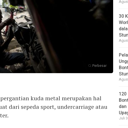
Agust
30 K
Wor
dal
Stun
Agust
Pela
Ung
Perbesar
Bont
Stun
Agust
120
, pergantian kuda metal merupakan hal
Bont
at dari sepeda sport, undercarriage atau
dan 
Upa
ter.
Juli 