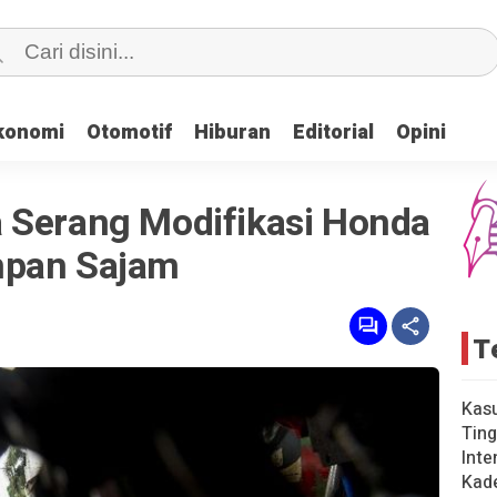
konomi
konomi
Otomotif
Otomotif
Hiburan
Hiburan
Editorial
Editorial
Opini
Opini
 Serang Modifikasi Honda
mpan Sajam
T
Kas
Ting
Inte
Kad