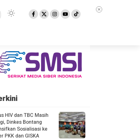
erkini
us HIV dan TBC Masih
gi, Dinkes Bontang
nsifkan Sosialisasi ke
er PKK dan GISKA