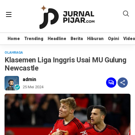
Home
Home
Trending
Trending
Headline
Headline
Berita
Berita
Hiburan
Hiburan
Opini
Opini
Vide
Vide
OLAHRAGA
Klasemen Liga Inggris Usai MU Gulung
Newcastle
admin
25 Mei 2024