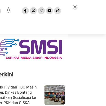
erkini
us HIV dan TBC Masih
gi, Dinkes Bontang
nsifkan Sosialisasi ke
er PKK dan GISKA