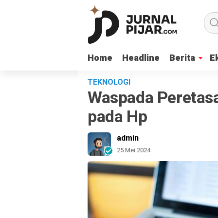
Home
Home
Headline
Headline
Berita
Berita
E
E
TEKNOLOGI
Waspada Peretasa
pada Hp
admin
25 Mei 2024