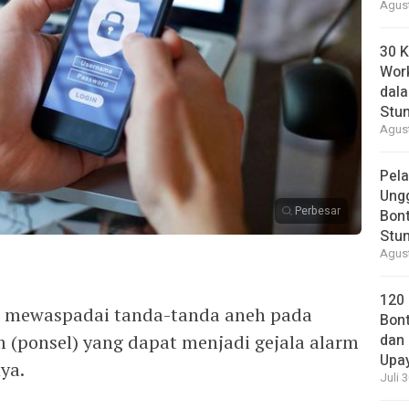
Agust
30 K
Wor
dal
Stun
Agust
Pela
Ung
Perbesar
Bont
Stun
Agust
120
 mewaspadai tanda-tanda aneh pada
Bont
 (ponsel) yang dapat menjadi gejala alarm
dan 
Upa
ya.
Juli 