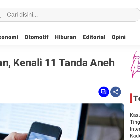
konomi
konomi
Otomotif
Otomotif
Hiburan
Hiburan
Editorial
Editorial
Opini
Opini
n, Kenali 11 Tanda Aneh
T
Kas
Ting
Inte
Kad