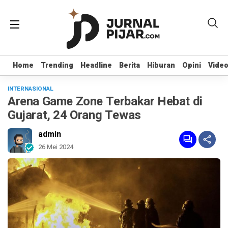
Home
Home
Trending
Trending
Headline
Headline
Berita
Berita
Hiburan
Hiburan
Opini
Opini
Vide
Vide
INTERNASIONAL
Arena Game Zone Terbakar Hebat di
Gujarat, 24 Orang Tewas
admin
26 Mei 2024