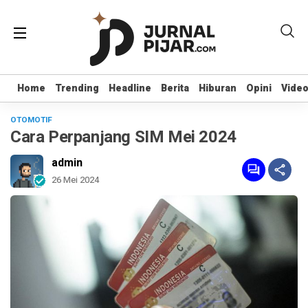
Home
Home
Trending
Trending
Headline
Headline
Berita
Berita
Hiburan
Hiburan
Opini
Opini
Vide
Vide
OTOMOTIF
Cara Perpanjang SIM Mei 2024
admin
26 Mei 2024