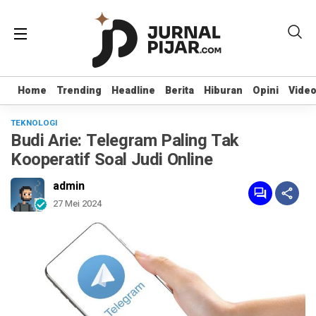
Home
Home
Trending
Trending
Headline
Headline
Berita
Berita
Hiburan
Hiburan
Opini
Opini
Vide
Vide
TEKNOLOGI
Budi Arie: Telegram Paling Tak
Kooperatif Soal Judi Online
admin
27 Mei 2024