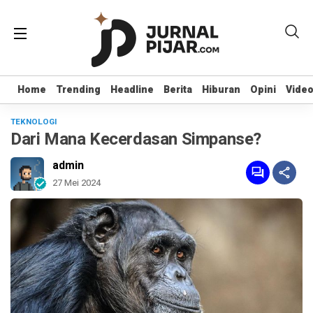
Home
Home
Trending
Trending
Headline
Headline
Berita
Berita
Hiburan
Hiburan
Opini
Opini
Vide
Vide
TEKNOLOGI
Dari Mana Kecerdasan Simpanse?
admin
27 Mei 2024