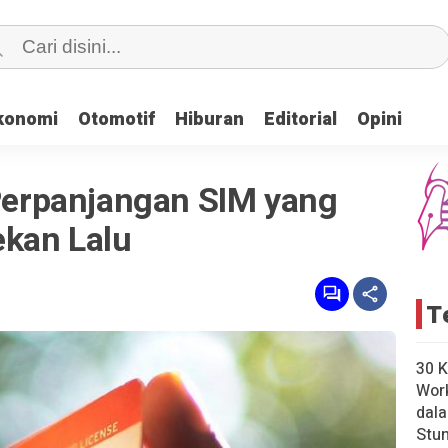
konomi
konomi
Otomotif
Otomotif
Hiburan
Hiburan
Editorial
Editorial
Opini
Opini
 Perpanjangan SIM yang
ekan Lalu
T
30 K
Wor
dal
Stun