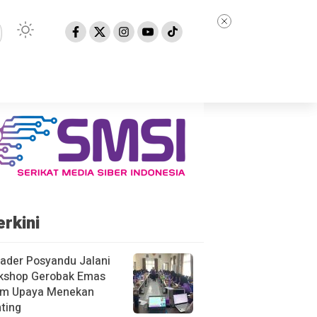
erkini
ader Posyandu Jalani
kshop Gerobak Emas
am Upaya Menekan
ting