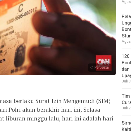
Agust
Pela
Ung
Bont
Stun
Agust
120
Bont
Perbesar
dan 
Upa
Juli 
Tim 
masa berlaku Surat Izin Mengemudi (SIM)
Cura
i Polri akan berakhir hari ini, Selasa
Juli 
at liburan minggu lalu, hari ini adalah hari
Sirn
.
Kalt