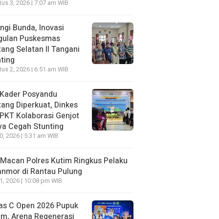
us 3, 2026 | 7:07 am WIB
ngi Bunda, Inovasi
gulan Puskesmas
ang Selatan II Tangani
ting
us 2, 2026 | 6:51 am WIB
 Kader Posyandu
ang Diperkuat, Dinkes
PKT Kolaborasi Genjot
ya Cegah Stunting
30, 2026 | 5:31 am WIB
Macan Polres Kutim Ringkus Pelaku
nmor di Rantau Pulung
21, 2026 | 10:08 pm WIB
as C Open 2026 Pupuk
im, Arena Regenerasi