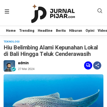
Home
Home
Trending
Trending
Headline
Headline
Berita
Berita
Hiburan
Hiburan
Opini
Opini
Vide
Vide
TEKNOLOGI
Hiu Belimbing Alami Kepunahan Lokal
di Bali Hingga Teluk Cenderawasih
admin
27 Mei 2024