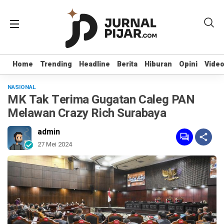
Home
Home
Trending
Trending
Headline
Headline
Berita
Berita
Hiburan
Hiburan
Opini
Opini
Vide
Vide
NASIONAL
MK Tak Terima Gugatan Caleg PAN
Melawan Crazy Rich Surabaya
admin
27 Mei 2024