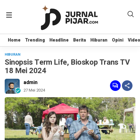
Home
Home
Trending
Trending
Headline
Headline
Berita
Berita
Hiburan
Hiburan
Opini
Opini
Vide
Vide
HIBURAN
Sinopsis Term Life, Bioskop Trans TV
18 Mei 2024
admin
27 Mei 2024