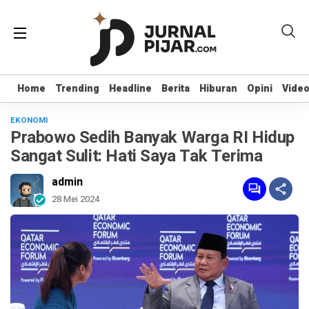
Home
Home
Trending
Trending
Headline
Headline
Berita
Berita
Hiburan
Hiburan
Opini
Opini
Vide
Vide
EKONOMI
Prabowo Sedih Banyak Warga RI Hidup
Sangat Sulit: Hati Saya Tak Terima
admin
28 Mei 2024