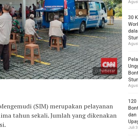
Agust
30 K
Wor
dal
Stun
Agust
Pela
Ung
Perbesar
Bont
Stun
Agust
120
 Mengemudi (SIM) merupakan pelayanan
Bont
lima tahun sekali. Jumlah yang dikenakan
dan 
Upa
i.
Juli 