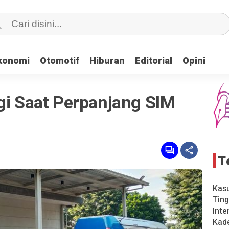
konomi
konomi
Otomotif
Otomotif
Hiburan
Hiburan
Editorial
Editorial
Opini
Opini
gi Saat Perpanjang SIM
T
Kas
Ting
Inte
Kad