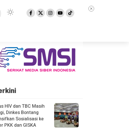
erkini
us HIV dan TBC Masih
gi, Dinkes Bontang
nsifkan Sosialisasi ke
er PKK dan GISKA