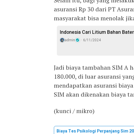
Selain itu, bagi yang melak
asuransi Rp 30 dari PT Asur
masyarakat bisa menolak jik
Indonesia Cari Litium Bahan Bate
admin
6/11/2024
Jadi biaya tambahan SIM A 
180.000, di luar asuransi yan
mendapatkan asuransi biaya
SIM akan dikenakan biaya ta
(kunci / mikro)
Biaya Tes Psikologi Perpanjang Sim 2