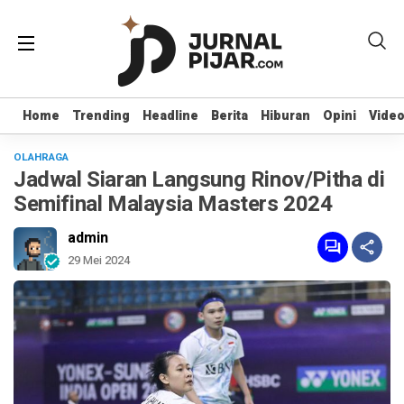
Home
Home
Trending
Trending
Headline
Headline
Berita
Berita
Hiburan
Hiburan
Opini
Opini
Vide
Vide
OLAHRAGA
Jadwal Siaran Langsung Rinov/Pitha di
Semifinal Malaysia Masters 2024
admin
29 Mei 2024