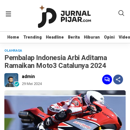
Home
Home
Trending
Trending
Headline
Headline
Berita
Berita
Hiburan
Hiburan
Opini
Opini
Vide
Vide
OLAHRAGA
Pembalap Indonesia Arbi Aditama
Ramaikan Moto3 Catalunya 2024
admin
29 Mei 2024