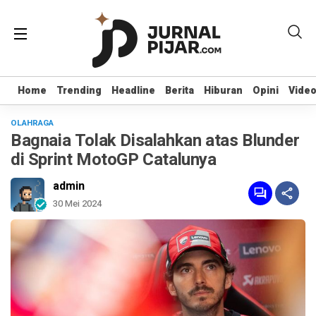
Home
Home
Trending
Trending
Headline
Headline
Berita
Berita
Hiburan
Hiburan
Opini
Opini
Vide
Vide
OLAHRAGA
Bagnaia Tolak Disalahkan atas Blunder
di Sprint MotoGP Catalunya
admin
30 Mei 2024