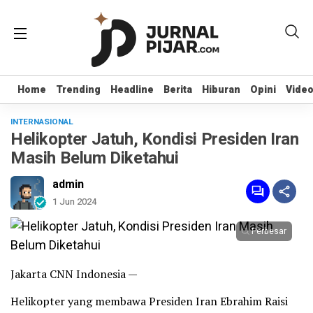
Home
Home
Trending
Trending
Headline
Headline
Berita
Berita
Hiburan
Hiburan
Opini
Opini
Vide
Vide
INTERNASIONAL
Helikopter Jatuh, Kondisi Presiden Iran
Masih Belum Diketahui
admin
1 Jun 2024
Perbesar
Jakarta CNN Indonesia —
Helikopter yang membawa Presiden Iran Ebrahim Raisi