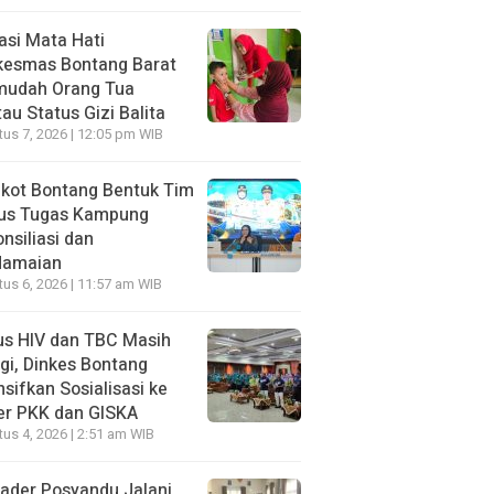
asi Mata Hati
kesmas Bontang Barat
mudah Orang Tua
au Status Gizi Balita
us 7, 2026 | 12:05 pm WIB
kot Bontang Bentuk Tim
us Tugas Kampung
nsiliasi dan
damaian
us 6, 2026 | 11:57 am WIB
us HIV dan TBC Masih
gi, Dinkes Bontang
nsifkan Sosialisasi ke
er PKK dan GISKA
us 4, 2026 | 2:51 am WIB
ader Posyandu Jalani