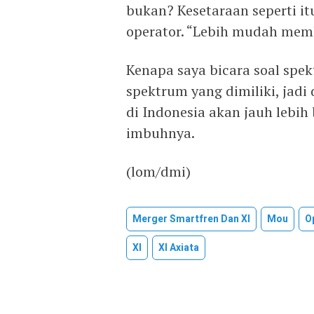
bukan? Kesetaraan seperti it
operator. “Lebih mudah mem
Kenapa saya bicara soal spe
spektrum yang dimiliki, jadi
di Indonesia akan jauh lebih
imbuhnya.
(lom/dmi)
Merger Smartfren Dan Xl
Mou
O
Xl
Xl Axiata