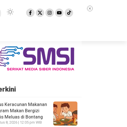
erkini
us Keracunan Makanan
gram Makan Bergizi
is Meluas di Bontang
us 8, 2026 | 12:05 pm WIB