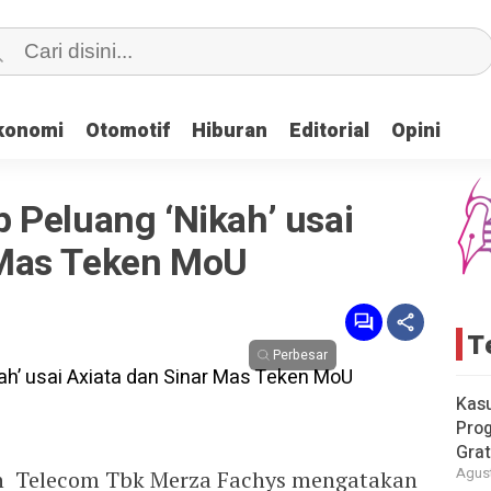
konomi
konomi
Otomotif
Otomotif
Hiburan
Hiburan
Editorial
Editorial
Opini
Opini
 Peluang ‘Nikah’ usai
 Mas Teken MoU
T
Perbesar
Kas
Pro
Grat
Agust
n Telecom Tbk Merza Fachys mengatakan