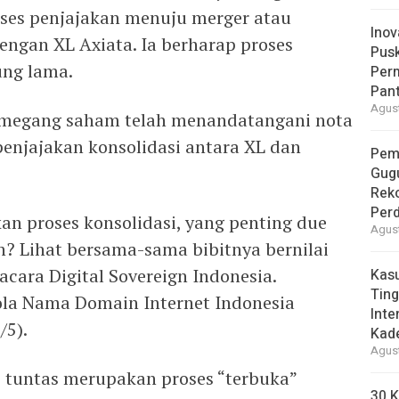
ses penjajakan menuju merger atau
Inov
ngan XL Axiata. Ia berharap proses
Pus
ung lama.
Per
Pant
Agust
megang saham telah menandatangani nota
enjajakan konsolidasi antara XL dan
Pem
Gug
Reko
Per
kan proses konsolidasi, yang penting due
Agust
n? Lihat bersama-sama bibitnya bernilai
 acara Digital Sovereign Indonesia.
Kas
Ting
ola Nama Domain Internet Indonesia
Inte
/5).
Kad
Agust
 tuntas merupakan proses “terbuka”
30 K