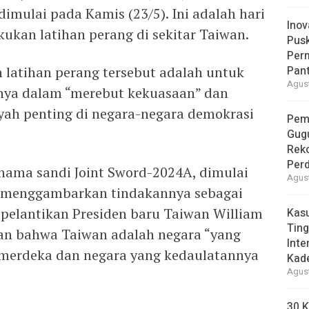
dimulai pada Kamis (23/5). Ini adalah hari
Inov
ukan latihan perang di sekitar Taiwan.
Pus
Per
latihan perang tersebut adalah untuk
Pant
Agust
nya dalam “merebut kekuasaan” dan
yah penting di negara-negara demokrasi
Pem
Gug
Reko
Per
 nama sandi Joint Sword-2024A, dimulai
Agust
k menggambarkan tindakannya sebagai
pelantikan Presiden baru Taiwan William
Kas
Ting
kan bahwa Taiwan adalah negara “yang
Inte
 merdeka dan negara yang kedaulatannya
Kad
Agust
30 K