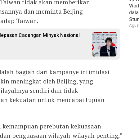
 Taiwan tidak akan memberikan
Wor
asannya dan meminta Beijing
dal
Stun
hadap Taiwan.
Agust
elepasan Cadangan Minyak Nasional
alah bagian dari kampanye intimidasi
akin meningkat oleh Beijing, yang
layahnya sendiri dan tidak
n kekuatan untuk mencapai tujuan
uji kemampuan perebutan kekuasaan
dan penguasaan wilayah-wilayah penting,”