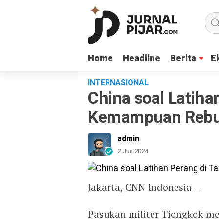
Home
Home
Headline
Headline
Berita
Berita
E
E
INTERNASIONAL
China soal Latiha
Kemampuan Rebu
admin
2 Jun 2024
Jakarta, CNN Indonesia —
Pasukan militer Tiongkok mel