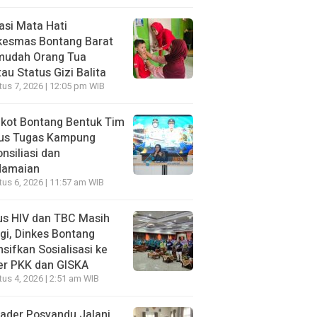
asi Mata Hati
kesmas Bontang Barat
mudah Orang Tua
au Status Gizi Balita
us 7, 2026 | 12:05 pm WIB
kot Bontang Bentuk Tim
us Tugas Kampung
nsiliasi dan
damaian
us 6, 2026 | 11:57 am WIB
us HIV dan TBC Masih
gi, Dinkes Bontang
nsifkan Sosialisasi ke
er PKK dan GISKA
us 4, 2026 | 2:51 am WIB
ader Posyandu Jalani