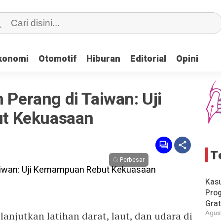
konomi
konomi
Otomotif
Otomotif
Hiburan
Hiburan
Editorial
Editorial
Opini
Opini
n Perang di Taiwan: Uji
t Kekuasaan
T
Perbesar
Kas
Pro
Grat
Agust
anjutkan latihan darat, laut, dan udara di