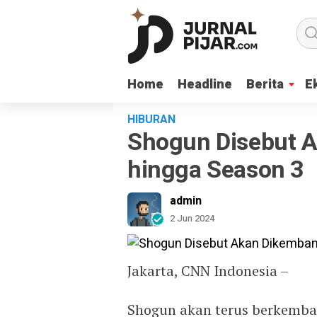
Home
Home
Headline
Headline
Berita
Berita
E
E
HIBURAN
Shogun Disebut 
hingga Season 3
admin
2 Jun 2024
Jakarta, CNN Indonesia –
Shogun akan terus berkemban