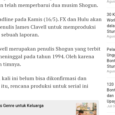
Agust
an telah memperbarui dua musim Shogun.
30 K
adline pada Kamis (16/5). FX dan Hulu akan
Wor
dal
enulis James Clavell untuk memproduksi
Stun
 sebuah laporan.
Agust
vell merupakan penulis Shogun yang terbit
Pela
Ung
eninggal pada tahun 1994. Oleh karena
Bont
eh timnya.
Stun
Agust
kali ini belum bisa dikonfirmasi dan
120
itu, rencana produksi untuk serial ini
Bont
dan 
Upa
s Genre untuk Keluarga
Juli 