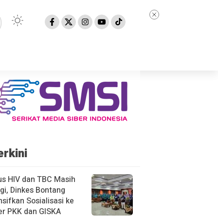
erkini
us HIV dan TBC Masih
gi, Dinkes Bontang
nsifkan Sosialisasi ke
er PKK dan GISKA