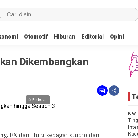
konomi
konomi
Otomotif
Otomotif
Hiburan
Hiburan
Editorial
Editorial
Opini
Opini
Akan Dikembangkan
T
Perbesar
Kas
Ting
Inte
Kad
g. FX dan Hulu sebagai studio dan