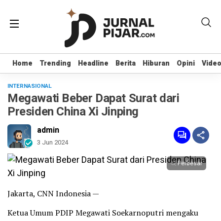
Home
Home
Trending
Trending
Headline
Headline
Berita
Berita
Hiburan
Hiburan
Opini
Opini
Vide
Vide
INTERNASIONAL
Megawati Beber Dapat Surat dari
Presiden China Xi Jinping
admin
3 Jun 2024
Perbesar
Jakarta, CNN Indonesia —
Ketua Umum PDIP Megawati Soekarnoputri mengaku