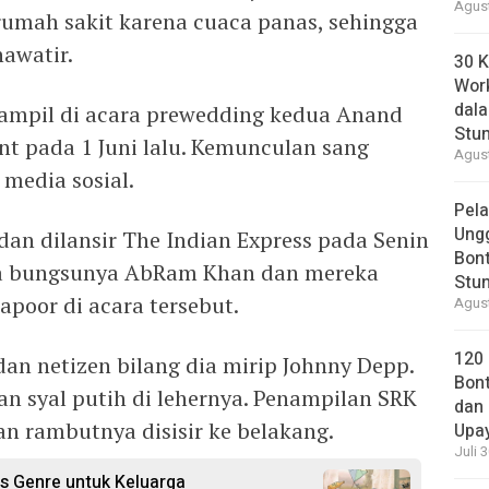
Agust
rumah sakit karena cuaca panas, sehingga
awatir.
30 K
Wor
dal
tampil di acara prewedding kedua Anand
Stun
t pada 1 Juni lalu. Kemunculan sang
Agust
 media sosial.
Pela
Ung
dan dilansir The Indian Express pada Senin
Bont
tra bungsunya AbRam Khan dan mereka
Stun
apoor di acara tersebut.
Agust
120
 dan netizen bilang dia mirip Johnny Depp.
Bont
n syal putih di lehernya. Penampilan SRK
dan 
n rambutnya disisir ke belakang.
Upa
Juli 
s Genre untuk Keluarga