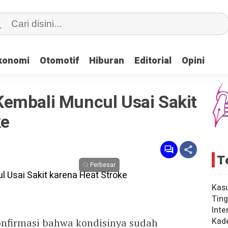
konomi
konomi
Otomotif
Otomotif
Hiburan
Hiburan
Editorial
Editorial
Opini
Opini
embali Muncul Usai Sakit
ke
T
Perbesar
Kas
Ting
Inte
Kad
nfirmasi bahwa kondisinya sudah