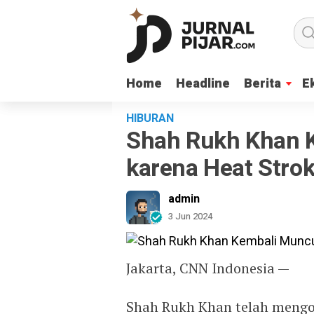
Home
Home
Headline
Headline
Berita
Berita
E
E
HIBURAN
Shah Rukh Khan K
karena Heat Stro
admin
3 Jun 2024
Jakarta, CNN Indonesia —
Shah Rukh Khan telah mengo