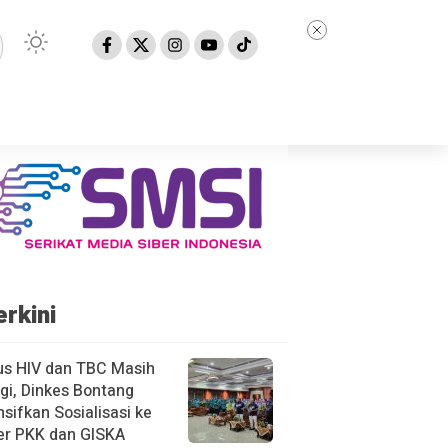
erkini
us HIV dan TBC Masih
gi, Dinkes Bontang
nsifkan Sosialisasi ke
er PKK dan GISKA