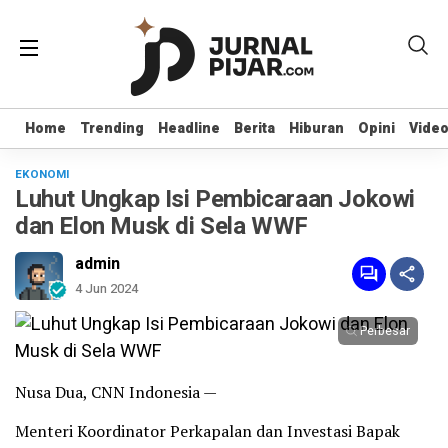
Home
Home
Trending
Trending
Headline
Headline
Berita
Berita
Hiburan
Hiburan
Opini
Opini
Vide
Vide
EKONOMI
Luhut Ungkap Isi Pembicaraan Jokowi
dan Elon Musk di Sela WWF
admin
4 Jun 2024
Perbesar
Nusa Dua, CNN Indonesia —
Menteri Koordinator Perkapalan dan Investasi Bapak