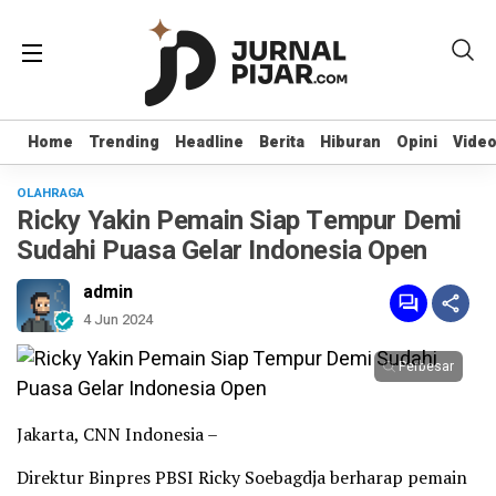
Home
Home
Trending
Trending
Headline
Headline
Berita
Berita
Hiburan
Hiburan
Opini
Opini
Vide
Vide
OLAHRAGA
Ricky Yakin Pemain Siap Tempur Demi
Sudahi Puasa Gelar Indonesia Open
admin
4 Jun 2024
Perbesar
Jakarta, CNN Indonesia –
Direktur Binpres PBSI Ricky Soebagdja berharap pemain