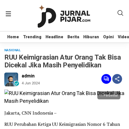
Home
Home
Trending
Trending
Headline
Headline
Berita
Berita
Hiburan
Hiburan
Opini
Opini
Vide
Vide
NASIONAL
RUU Keimigrasian Atur Orang Tak Bisa
Dicekal Jika Masih Penyelidikan
admin
4 Jun 2024
Perbesar
Jakarta, CNN Indonesia –
RUU Perubahan Ketiga UU Keimigrasian Nomor 6 Tahun