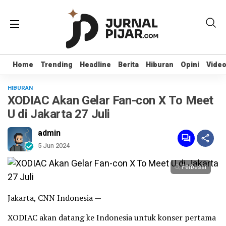
Home
Home
Trending
Trending
Headline
Headline
Berita
Berita
Hiburan
Hiburan
Opini
Opini
Vide
Vide
HIBURAN
XODIAC Akan Gelar Fan-con X To Meet
U di Jakarta 27 Juli
admin
5 Jun 2024
Perbesar
Jakarta, CNN Indonesia —
XODIAC akan datang ke Indonesia untuk konser pertama